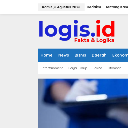
L
e
Kamis, 6 Agustus 2026
Redaksi
Tentang Kam
w
a
t
i
k
e
k
o
n
Home
News
Bisnis
Daerah
Ekonom
t
e
Entertainment
Gaya Hidup
Tekno
Otomotif
n