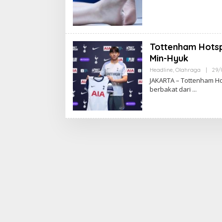
Tottenham Hotsp
Min-Hyuk
Headline
,
Olahraga
|
29/
JAKARTA – Tottenham H
berbakat dari