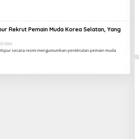
H
R
E
D
A
K
ur Rekrut Pemain Muda Korea Selatan, Yang
S
I
07/2024
O
L
otspur secara resmi mengumumkan perekrutan pemain muda
E
H
R
E
D
A
K
S
I