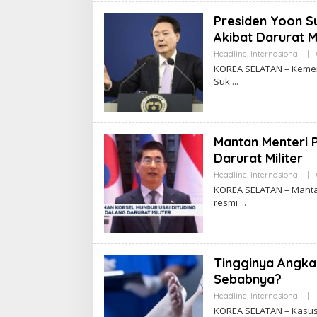
Presiden Yoon S
Akibat Darurat M
Headline
,
Internasional
|
KOREA SELATAN – Kemen
Suk
Mantan Menteri 
Darurat Militer
Headline
,
Internasional
|
KOREA SELATAN – Mantan
resmi
Tingginya Angka 
Sebabnya?
Headline
,
Internasional
|
KOREA SELATAN – Kasus 