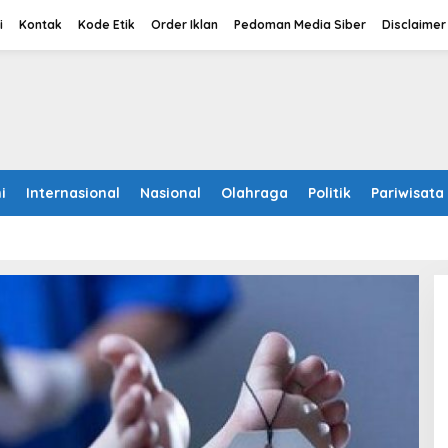
i
Kontak
Kode Etik
Order Iklan
Pedoman Media Siber
Disclaimer
i
Internasional
Nasional
Olahraga
Politik
Pariwisata