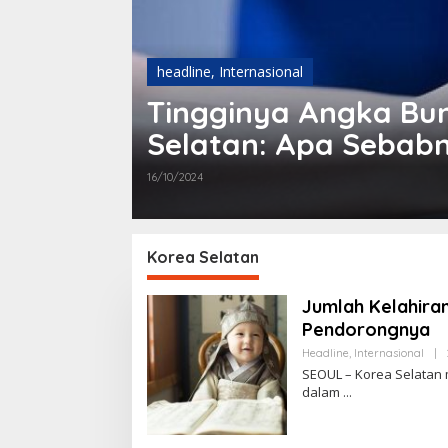
headline
,
Olahraga
ea
Tottenham Hotspur 
Selatan, Yang Min-H
29/07/2024
Korea Selatan
Jumlah Kelahiran
Pendorongnya
Headline
,
Internasional
|
SEOUL – Korea Selatan 
dalam