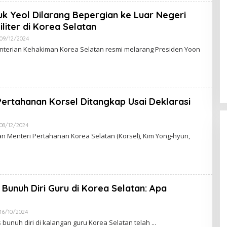
A
K
uk Yeol Dilarang Bepergian ke Luar Negeri
S
I
iliter di Korea Selatan
09/12/2024
O
L
terian Kehakiman Korea Selatan resmi melarang Presiden Yoon
E
H
R
E
D
A
K
Pertahanan Korsel Ditangkap Usai Deklarasi
S
I
08/12/2024
O
L
 Menteri Pertahanan Korea Selatan (Korsel), Kim Yong-hyun,
E
H
R
E
D
A
K
Bunuh Diri Guru di Korea Selatan: Apa
S
I
16/10/2024
O
L
bunuh diri di kalangan guru Korea Selatan telah
E