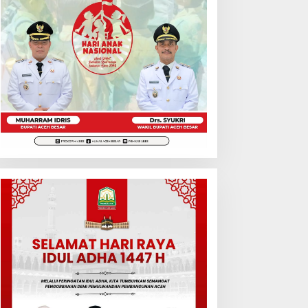
headline
,
Internasional
Jumlah Kelahiran di Korea Sela
Ini Faktor Pendorongnya
/02/2025