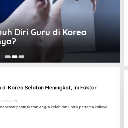
Rekrut Pemain Muda Korea
yuk
26
 di Korea Selatan Meningkat, Ini Faktor
26/02/2025
O
L
mencatat peningkatan angka kelahiran untuk pertama kalinya
E
H
R
E
D