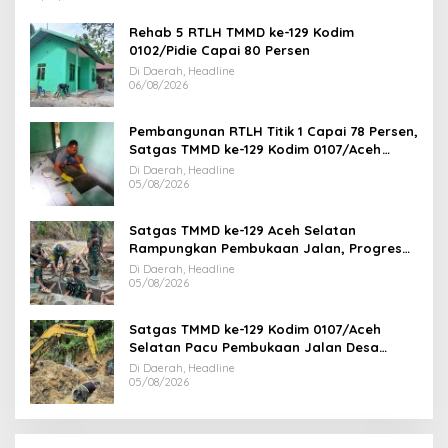
Rehab 5 RTLH TMMD ke-129 Kodim
0102/Pidie Capai 80 Persen
Di Daerah, Headline
06/08/2026
Pembangunan RTLH Titik 1 Capai 78 Persen,
Satgas TMMD ke-129 Kodim 0107/Aceh
Selatan Kebut Finishing
Di Daerah, Headline
05/08/2026
Satgas TMMD ke-129 Aceh Selatan
Rampungkan Pembukaan Jalan, Progres
Capai 78 Persen
Di Daerah, Headline
05/08/2026
Satgas TMMD ke-129 Kodim 0107/Aceh
Selatan Pacu Pembukaan Jalan Desa
Kemumu Sebrang
Di Daerah, Headline
05/08/2026