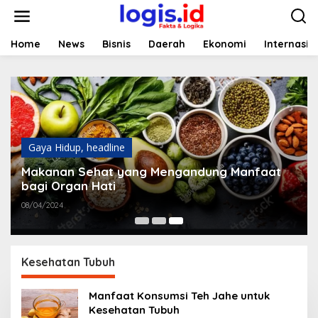
L
e
w
a
Home
News
Bisnis
Daerah
Ekonomi
Internasio
t
i
k
e
k
o
n
t
Gaya Hidup
,
headline
e
Makanan Sehat yang Mengandung Manfaat
n
bagi Organ Hati
08/04/2024
Kesehatan Tubuh
Manfaat Konsumsi Teh Jahe untuk
Kesehatan Tubuh