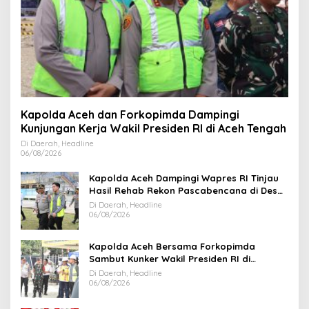
Kapolda Aceh dan Forkopimda Dampingi
Kunjungan Kerja Wakil Presiden RI di Aceh Tengah
Di Daerah, Headline
06/08/2026
Kapolda Aceh Dampingi Wapres RI Tinjau
Hasil Rehab Rekon Pascabencana di Desa
Kendawi Gayo Lues
Di Daerah, Headline
06/08/2026
Kapolda Aceh Bersama Forkopimda
Sambut Kunker Wakil Presiden RI di
Kabupaten Bireuen
Di Daerah, Headline
06/08/2026