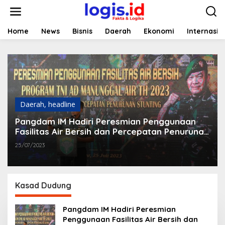
L
e
w
a
Home
News
Bisnis
Daerah
Ekonomi
Internasio
t
i
k
e
k
o
n
t
Daerah
,
headline
e
Pangdam IM Hadiri Peresmian Penggunaan
n
Fasilitas Air Bersih dan Percepatan Penurunan
Stunting
25/07/2023
Kasad Dudung
Pangdam IM Hadiri Peresmian
Penggunaan Fasilitas Air Bersih dan