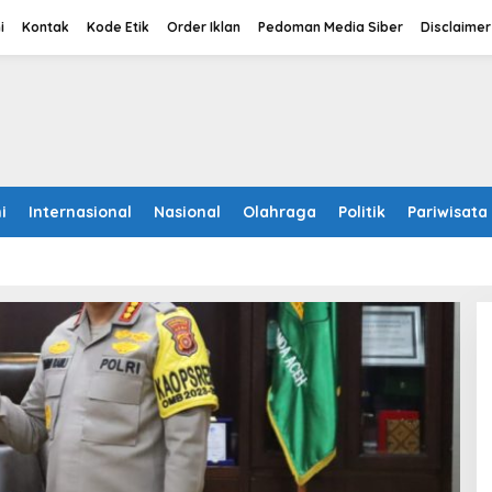
i
Kontak
Kode Etik
Order Iklan
Pedoman Media Siber
Disclaimer
i
Internasional
Nasional
Olahraga
Politik
Pariwisata