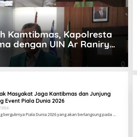
ah Kamtibmas, Kapolresta
ma dengan UIN Ar Raniry
ak Masyakat Jaga Kantibmas dan Junjung
ng Event Piala Dunia 2026
/2026
O
L
 bergulirnya Piala Dunia 2026 yang akan berlangsung pada
E
H
R
E
D