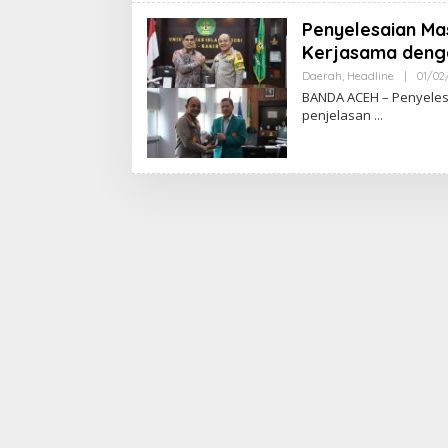
Penyelesaian Ma
Kerjasama denga
Daerah
,
Headline
|
01/02
BANDA ACEH – Penyeles
penjelasan