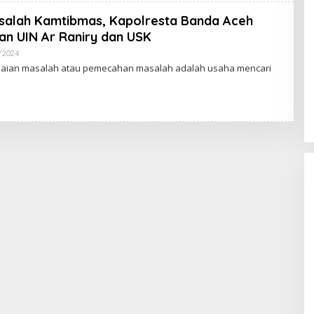
A
K
salah Kamtibmas, Kapolresta Banda Aceh
S
I
n UIN Ar Raniry dan USK
/2024
O
L
aian masalah atau pemecahan masalah adalah usaha mencari
E
H
R
E
D
A
K
S
I