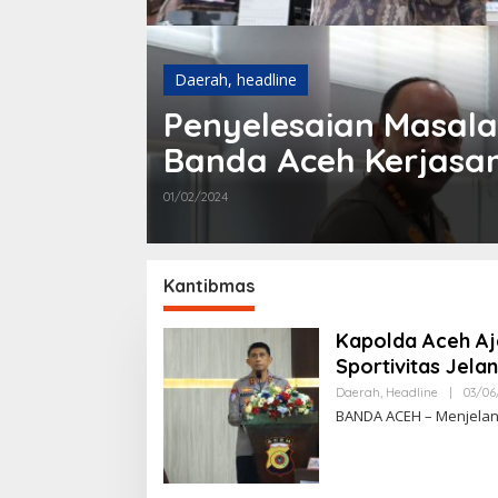
Daerah
,
headline
Penyelesaian Masal
Banda Aceh Kerjasa
dan USK
01/02/2024
Kantibmas
Kapolda Aceh Aj
Sportivitas Jela
Daerah
,
Headline
|
03/06
BANDA ACEH – Menjelang