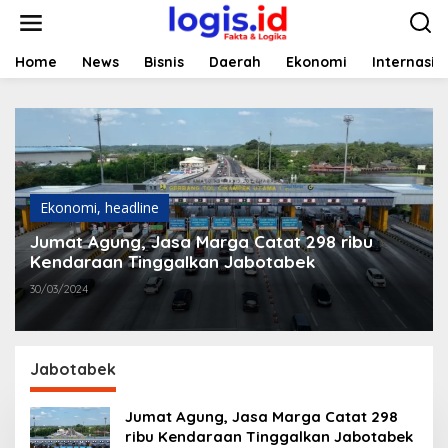
L
e
w
a
Home
News
Bisnis
Daerah
Ekonomi
Internasio
t
i
k
e
k
o
n
t
Ekonomi
,
headline
e
Jumat Agung, Jasa Marga Catat 298 ribu
n
Kendaraan Tinggalkan Jabotabek
30/03/2024
Jabotabek
Jumat Agung, Jasa Marga Catat 298
ribu Kendaraan Tinggalkan Jabotabek