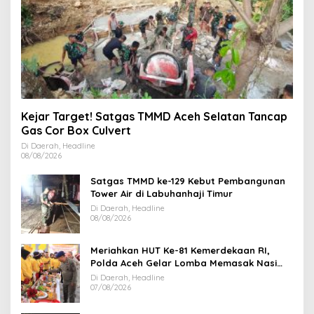
Kejar Target! Satgas TMMD Aceh Selatan Tancap
Gas Cor Box Culvert
Di Daerah, Headline
08/08/2026
Satgas TMMD ke-129 Kebut Pembangunan
Tower Air di Labuhanhaji Timur
Di Daerah, Headline
08/08/2026
Meriahkan HUT Ke-81 Kemerdekaan RI,
Polda Aceh Gelar Lomba Memasak Nasi
Goreng dan Aneka Minuman
Di Daerah, Headline
07/08/2026