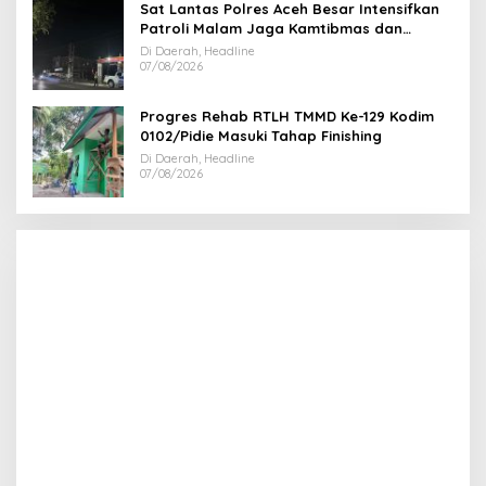
Sat Lantas Polres Aceh Besar Intensifkan
Patroli Malam Jaga Kamtibmas dan
Kelancaran Lalu Lintas
Di Daerah, Headline
07/08/2026
Progres Rehab RTLH TMMD Ke-129 Kodim
0102/Pidie Masuki Tahap Finishing
Di Daerah, Headline
07/08/2026