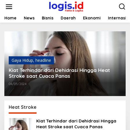
L
e
w
a
Home
News
Bisnis
Daerah
Ekonomi
Internasio
t
i
k
e
k
o
n
t
Gaya Hidup
,
headline
e
Kiat Terhindar dari Dehidrasi Hingga Heat
n
Stroke saat Cuaca Panas
04/05/2024
Heat Stroke
Kiat Terhindar dari Dehidrasi Hingga
Heat Stroke saat Cuaca Panas