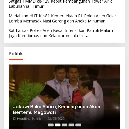
Satgas TMMD ke-129 Kebut Pembangunan Tower Air di
Labuhanhaji Timur
Meriahkan HUT Ke-81 Kemerdekaan RI, Polda Aceh Gelar
Lomba Memasak Nasi Goreng dan Aneka Minuman
Sat Lantas Polres Aceh Besar Intensifkan Patroli Malam
Jaga Kamtibmas dan Kelancaran Lalu Lintas
Politik
Partai Perjuangan Aceh Bangun Peran
P
Perempuan di Parlemen Aceh
M
Di Politik
|
12/03/2025
Di 