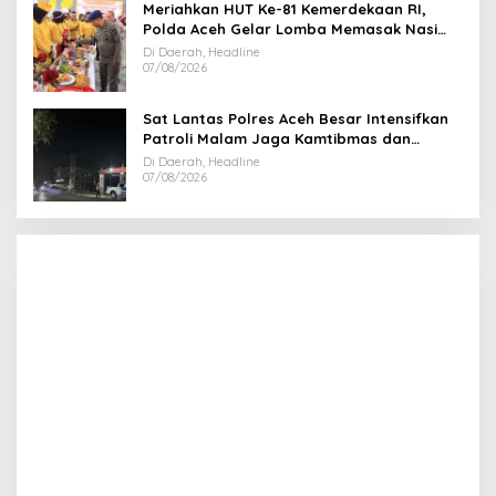
Meriahkan HUT Ke-81 Kemerdekaan RI,
Polda Aceh Gelar Lomba Memasak Nasi
Goreng dan Aneka Minuman
Di Daerah, Headline
07/08/2026
Sat Lantas Polres Aceh Besar Intensifkan
Patroli Malam Jaga Kamtibmas dan
Kelancaran Lalu Lintas
Di Daerah, Headline
07/08/2026