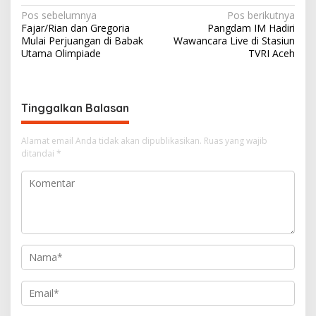
N
Pos sebelumnya
Pos berikutnya
Fajar/Rian dan Gregoria
Pangdam IM Hadiri
a
Mulai Perjuangan di Babak
Wawancara Live di Stasiun
v
Utama Olimpiade
TVRI Aceh
i
g
Tinggalkan Balasan
a
s
Alamat email Anda tidak akan dipublikasikan.
Ruas yang wajib
i
ditandai
*
p
o
s