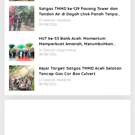
Satgas TMMD ke-129 Pasang Tower dan
Tandon Air di Dayah Lhok Panah Tanpa
Jeda
Di Daerah, Headline
09/08/2026
HUT ke-53 Bank Aceh: Momentum
Memperkuat Amanah, Menumbuhkan
Keberkahan Bagi Aceh
Di Daerah, Gaya Hidup
08/08/2026
Kejar Target! Satgas TMMD Aceh Selatan
Tancap Gas Cor Box Culvert
Di Daerah, Headline
08/08/2026