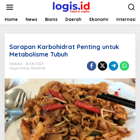
L
e
w
a
Home
News
Bisnis
Daerah
Ekonomi
Internasio
t
i
k
e
Sarapan Karbohidrat Penting untuk
k
o
Metabolisme Tubuh
n
t
Redaksi
01/08/2024
Gaya Hidup
,
Headline
e
n