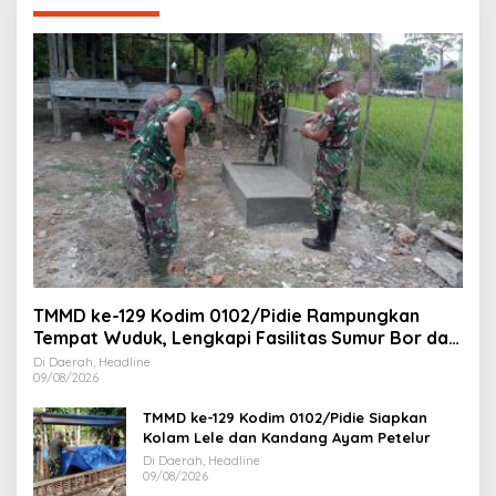
TMMD ke-129 Kodim 0102/Pidie Rampungkan
Tempat Wuduk, Lengkapi Fasilitas Sumur Bor dan
MCK
Di Daerah, Headline
09/08/2026
TMMD ke-129 Kodim 0102/Pidie Siapkan
Kolam Lele dan Kandang Ayam Petelur
Di Daerah, Headline
09/08/2026