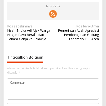
Ikuti Kami
N
Pos sebelumnya
Pos berikutnya
Kisah Bripka Adi Ajak Warga
Pemerintah Aceh Apresiasi
a
Nagan Raya Beralih dari
Pembangunan Gedung
v
Tanam Ganja ke Palawija
Landmark BSI Aceh
i
g
Tinggalkan Balasan
a
s
Alamat email Anda tidak akan dipublikasikan.
Ruas yang wajib
i
ditandai
*
p
o
s