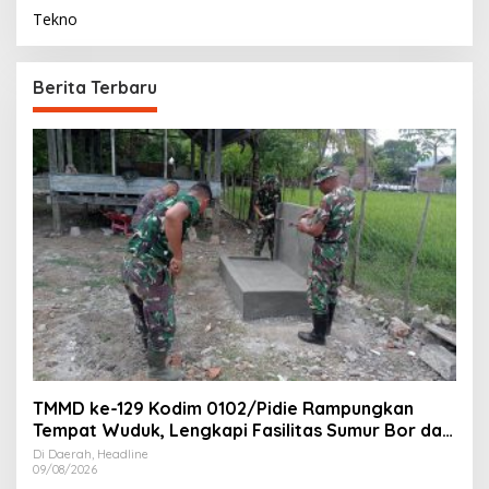
Tekno
Berita Terbaru
TMMD ke-129 Kodim 0102/Pidie Rampungkan
Tempat Wuduk, Lengkapi Fasilitas Sumur Bor dan
MCK
Di Daerah, Headline
09/08/2026