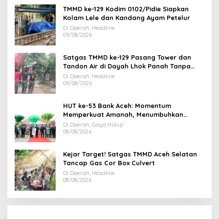
TMMD ke-129 Kodim 0102/Pidie Siapkan
Kolam Lele dan Kandang Ayam Petelur
Di Daerah, Headline
09/08/2026
Satgas TMMD ke-129 Pasang Tower dan
Tandon Air di Dayah Lhok Panah Tanpa
Jeda
Di Daerah, Headline
09/08/2026
HUT ke-53 Bank Aceh: Momentum
Memperkuat Amanah, Menumbuhkan
Keberkahan Bagi Aceh
Di Daerah, Gaya Hidup
08/08/2026
Kejar Target! Satgas TMMD Aceh Selatan
Tancap Gas Cor Box Culvert
Di Daerah, Headline
08/08/2026