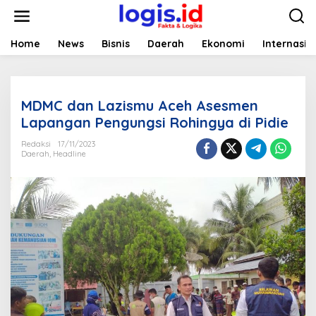
L
e
w
a
Home
News
Bisnis
Daerah
Ekonomi
Internasio
t
i
k
e
MDMC dan Lazismu Aceh Asesmen
k
o
Lapangan Pengungsi Rohingya di Pidie
n
t
Redaksi
17/11/2023
Daerah
,
Headline
e
n