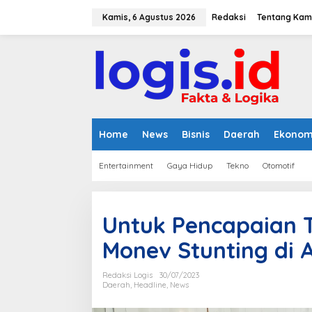
L
e
Kamis, 6 Agustus 2026
Redaksi
Tentang Kam
w
a
t
i
k
e
k
o
n
Home
News
Bisnis
Daerah
Ekonom
t
e
Entertainment
Gaya Hidup
Tekno
Otomotif
n
Untuk Pencapaian T
Monev Stunting di 
Redaksi Logis
30/07/2023
Daerah
,
Headline
,
News