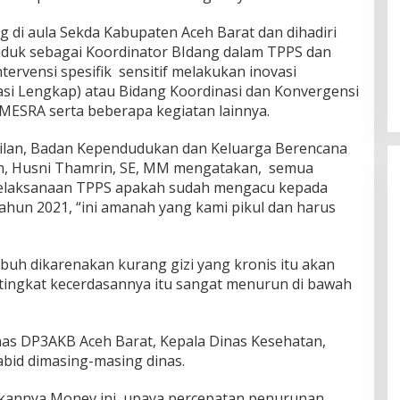
 di aula Sekda Kabupaten Aceh Barat dan dihadiri
uduk sebagai Koordinator BIdang dalam TPPS dan
tervensi spesifik sensitif melakukan inovasi
si Lengkap) atau Bidang Koordinasi dan Konvergensi
MESRA serta beberapa kegiatan lainnya.
kilan, Badan Kependudukan dan Keluarga Berencana
eh, Husni Thamrin, SE, MM mengatakan, semua
pelaksanaan TPPS apakah sudah mengacu kepada
ahun 2021, “ini amanah yang kami pikul dan harus
uh dikarenakan kurang gizi yang kronis itu akan
 tingkat kecerdasannya itu sangat menurun di bawah
Dinas DP3AKB Aceh Barat, Kepala Dinas Kesehatan,
bid dimasing-masing dinas.
kannya Monev ini, upaya percepatan penurunan