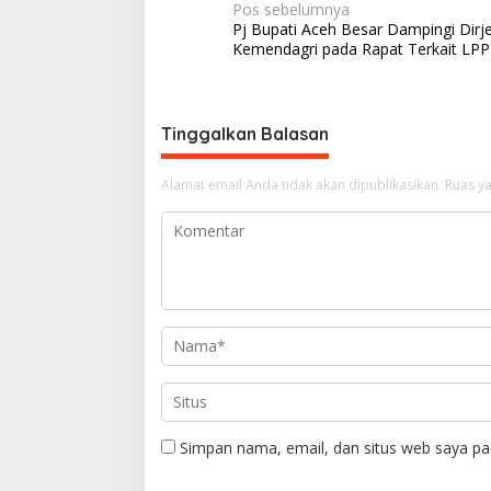
N
Pos sebelumnya
Pj Bupati Aceh Besar Dampingi Dirj
a
Kemendagri pada Rapat Terkait LP
v
i
g
Tinggalkan Balasan
a
Alamat email Anda tidak akan dipublikasikan.
Ruas ya
s
i
p
o
s
Simpan nama, email, dan situs web saya pa