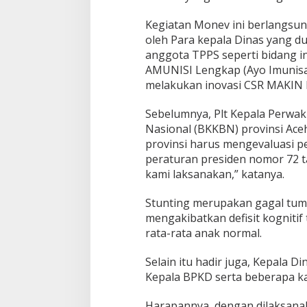
Kegiatan Monev ini berlangsung
oleh Para kepala Dinas yang d
anggota TPPS seperti bidang in
AMUNISI Lengkap (Ayo Imunisa
melakukan inovasi CSR MAKIN 
Sebelumnya, Plt Kepala Perwa
Nasional (BKKBN) provinsi Ac
provinsi harus mengevaluasi 
peraturan presiden nomor 72 t
kami laksanakan,” katanya.
Stunting merupakan gagal tumb
mengakibatkan defisit kognitif
rata-rata anak normal.
Selain itu hadir juga, Kepala 
Kepala BPKD serta beberapa ka
Harapannya, dengan dilaksana