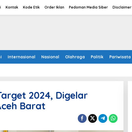
i
Kontak
Kode Etik
Order Iklan
Pedoman Media Siber
Disclaimer
i
Internasional
Nasional
Olahraga
Politik
Pariwisata
arget 2024, Digelar
Aceh Barat