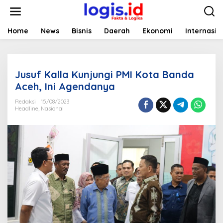
L
e
w
a
Home
News
Bisnis
Daerah
Ekonomi
Internasio
t
i
k
e
Jusuf Kalla Kunjungi PMI Kota Banda
k
o
Aceh, Ini Agendanya
n
t
Redaksi
15/08/2023
Headline
,
Nasional
e
n