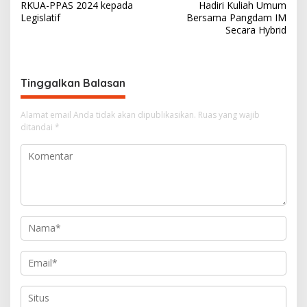
a
RKUA-PPAS 2024 kepada
Hadiri Kuliah Umum
v
Legislatif
Bersama Pangdam IM
Secara Hybrid
i
g
a
Tinggalkan Balasan
s
i
Alamat email Anda tidak akan dipublikasikan.
Ruas yang wajib
ditandai
*
p
o
s