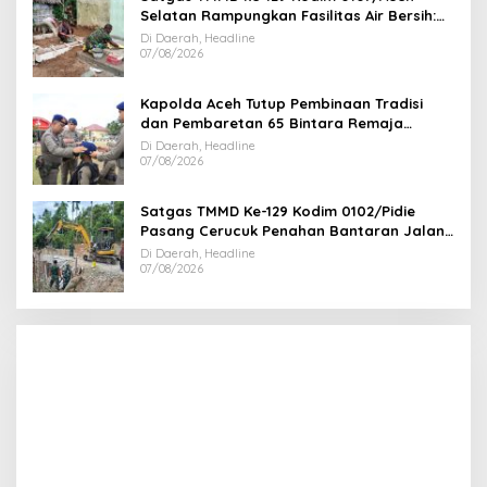
Selatan Rampungkan Fasilitas Air Bersih:
Tapak Tower Mulai Dipasang
Di Daerah, Headline
07/08/2026
Kapolda Aceh Tutup Pembinaan Tradisi
dan Pembaretan 65 Bintara Remaja
Satbrimob Polda Aceh
Di Daerah, Headline
07/08/2026
Satgas TMMD Ke-129 Kodim 0102/Pidie
Pasang Cerucuk Penahan Bantaran Jalan,
Perkuat Fondasi Jembatan
Di Daerah, Headline
07/08/2026