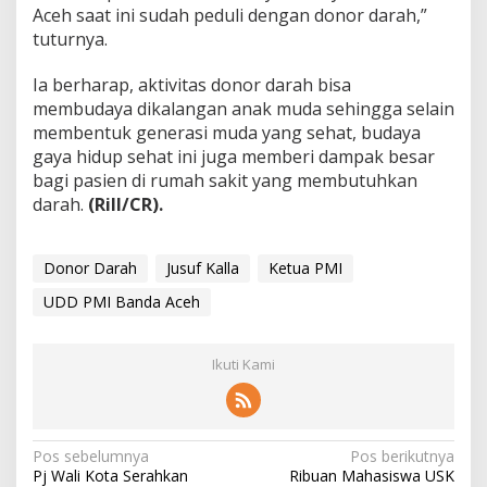
Aceh saat ini sudah peduli dengan donor darah,”
tuturnya.
Ia berharap, aktivitas donor darah bisa
membudaya dikalangan anak muda sehingga selain
membentuk generasi muda yang sehat, budaya
gaya hidup sehat ini juga memberi dampak besar
bagi pasien di rumah sakit yang membutuhkan
darah.
(Rill/CR).
Donor Darah
Jusuf Kalla
Ketua PMI
UDD PMI Banda Aceh
Ikuti Kami
N
Pos sebelumnya
Pos berikutnya
Pj Wali Kota Serahkan
Ribuan Mahasiswa USK